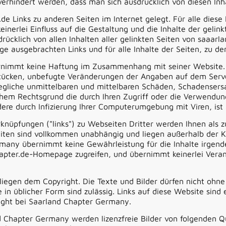
verhindert werden, dass man sich ausdrücklich von diesen Inha
e Links zu anderen Seiten im Internet gelegt. Für alle diese 
einerlei Einfluss auf die Gestaltung und die Inhalte der gelin
drücklich von allen Inhalten aller gelinkten Seiten von saaarl
age ausgebrachten Links und für alle Inhalte der Seiten, zu d
immt keine Haftung im Zusammenhang mit seiner Website. Di
stücken, unbefugte Veränderungen der Angaben auf dem Server
egliche unmittelbaren und mittelbaren Schäden, Schadensers
chem Rechtsgrund die durch Ihren Zugriff oder die Verwendun
re durch Infizierung Ihrer Computerumgebung mit Viren, ist
knüpfungen ("links") zu Webseiten Dritter werden Ihnen als zu
eiten sind vollkommen unabhängig und liegen außerhalb der K
any übernimmt keine Gewährleistung für die Inhalte irgendei
hapter.de-Homepage zugreifen, und übernimmt keinerlei Veran
rliegen dem Copyright. Die Texte und Bilder dürfen nicht oh
e in üblicher Form sind zulässig. Links auf diese Website sin
right bei Saarland Chapter Germany.
 Chapter Germany werden lizenzfreie Bilder von folgenden Q