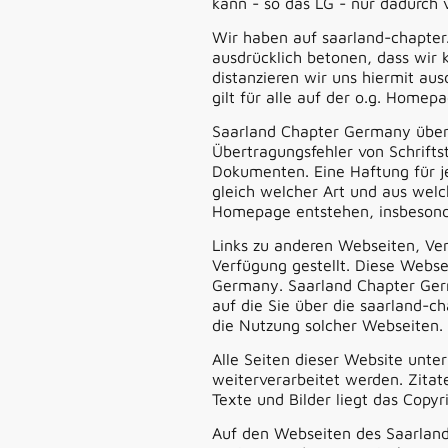
kann - so das LG - nur dadurch 
Wir haben auf saarland-chapter.d
ausdrücklich betonen, dass wir k
distanzieren wir uns hiermit aus
gilt für alle auf der o.g. Homep
Saarland Chapter Germany übern
Übertragungsfehler von Schrift
Dokumenten. Eine Haftung für j
gleich welcher Art und aus wel
Homepage entstehen, insbesonde
Links zu anderen Webseiten, Ver
Verfügung gestellt. Diese Webs
Germany. Saarland Chapter Germ
auf die Sie über die saarland-c
die Nutzung solcher Webseiten.
Alle Seiten dieser Website unte
weiterverarbeitet werden. Zitat
Texte und Bilder liegt das Copy
Auf den Webseiten des Saarland